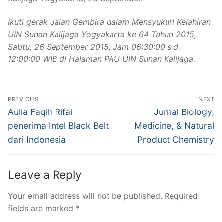
Ikuti gerak Jalan Gembira dalam Mensyukuri Kelahiran
UIN Sunan Kalijaga Yogyakarta ke 64 Tahun 2015,
Sabtu, 26 September 2015, Jam 06:30:00 s.d.
12:00:00 WIB di Halaman PAU UIN Sunan Kalijaga.
Post
PREVIOUS
NEXT
navigation
Previous
Next
Aulia Faqih Rifai
Jurnal Biology,
post:
post:
penerima Intel Black Belt
Medicine, & Natural
dari Indonesia
Product Chemistry
Leave a Reply
Your email address will not be published.
Required
fields are marked
*