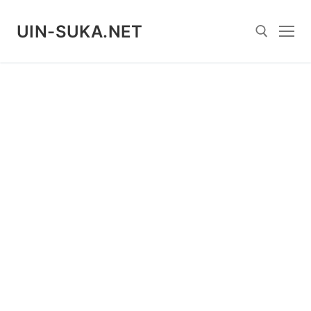
Skip
to
UIN-SUKA.NET
content
Search for: