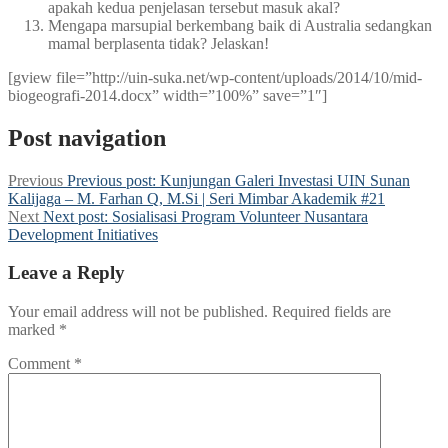
apakah kedua penjelasan tersebut masuk akal?
Mengapa marsupial berkembang baik di Australia sedangkan
mamal berplasenta tidak? Jelaskan!
[gview file=”http://uin-suka.net/wp-content/uploads/2014/10/mid-
biogeografi-2014.docx” width=”100%” save=”1″]
Post navigation
Previous
Previous post:
Kunjungan Galeri Investasi UIN Sunan
Kalijaga – M. Farhan Q, M.Si | Seri Mimbar Akademik #21
Next
Next post:
Sosialisasi Program Volunteer Nusantara
Development Initiatives
Leave a Reply
Your email address will not be published.
Required fields are
marked
*
Comment
*