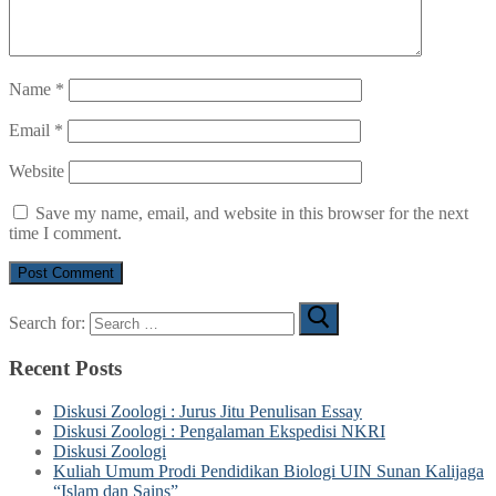
Name
*
Email
*
Website
Save my name, email, and website in this browser for the next
time I comment.
Search for:
Recent Posts
Diskusi Zoologi : Jurus Jitu Penulisan Essay
Diskusi Zoologi : Pengalaman Ekspedisi NKRI
Diskusi Zoologi
Kuliah Umum Prodi Pendidikan Biologi UIN Sunan Kalijaga
“Islam dan Sains”