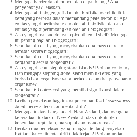
Mengapa barrier dapat muncul dan dapat hilang? Apa
penyebabnya? Jelaskan!
Mengapa ahli biogeografi dan ahli biofisika memiliki titik
berat yang berbeda dalam memandang plate tektonik? Apa
entitas yang dipertimbangkan oleh ahli biofisika dan apa
entitas yang dipertimbangkan oleh ahli biogeografi?
Apa yang dimaksud dengan epicontinental shelf? Mengapa
ini penting bagi ahli biogeografi?
Sebutkan dua hal yang menyebabkan dua massa daratan
terpisah secara biogeografi?
Sebutkan dua hal yang menyebabkan dua massa daratan
bergabung secara biogeografi?
Apa yang disebut stepping stone islands? Berikan contohnya.
Dan mengapa stepping stone island memiliki efek yang
berbeda bagi organisme yang berbeda dalam hal penyebaran
organisme?
Sebutkan 6 kontroversi yang memiliki signifikansi dalam
biogeografi?
Berikan penjelasan bagaimana penemuan fosil
Lystrosaurus
dapat merevisi teori continental drift?
Mengapa tuatara hanya ada di New Zealand, dan mengapa
keberadaan tuatara di New Zealand tidak diikuti oleh
keberadaan reptil lain, marsupial dan monotremata?
Berikan dua penjelasan yang mungkin tentang penyebab
Ratitae jika continental drift tidak terjadi? Berikan uraian