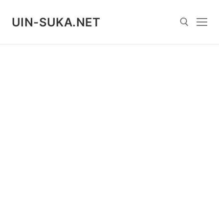
Skip
to
UIN-SUKA.NET
content
Search for: