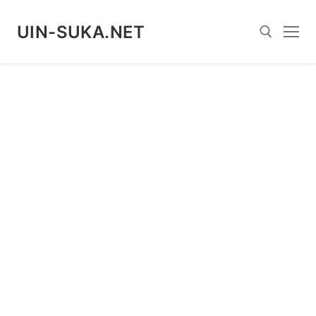
Skip
to
UIN-SUKA.NET
content
Search for: