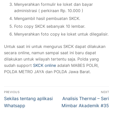
Menyerahkan formulir ke loket dan bayar
administrasi ( perkiraan Rp. 10.000 )
Mengambil hasil pembuatan SKCK.
Foto copy SKCK sebanyak 10 lembar.
Menyerahkan foto copy ke loket untuk dilegalisir.
Untuk saat ini untuk mengurus SKCK dapat dilakukan
secara online, namun sampai saat ini baru dapat
dilakukan untuk wilayah tertentu saja. Polda yang
sudah support
SKCK online
adalah MABES POLRI,
POLDA METRO JAYA dan POLDA Jawa Barat.
Post
PREVIOUS
NEXT
navigation
Previous
Next
Sekilas tentang aplikasi
Analisis Thermal – Seri
post:
post:
Whatsapp
Mimbar Akademik #35