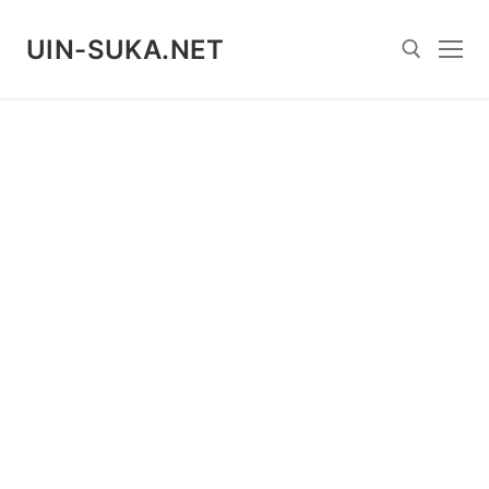
Skip
to
UIN-SUKA.NET
content
Search for: