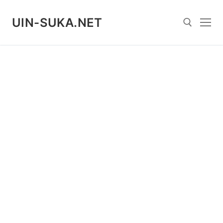
Skip
to
UIN-SUKA.NET
content
Search for: