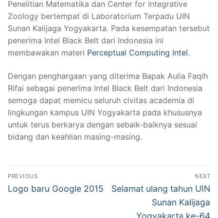
Penelitian Matematika dan Center for Integrative
Zoology bertempat di Laboratorium Terpadu UIN
Sunan Kalijaga Yogyakarta. Pada kesempatan tersebut
penerima Intel Black Belt dari Indonesia ini
membawakan materi
Perceptual Computing Intel
.
Dengan penghargaan yang diterima Bapak Aulia Faqih
Rifai sebagai penerima Intel Black Belt dari Indonesia
semoga dapat memicu seluruh civitas academia di
lingkungan kampus UIN Yogyakarta pada khususnya
untuk terus berkarya dengan sebaik-baiknya sesuai
bidang dan keahlian masing-masing.
Post
PREVIOUS
NEXT
navigation
Previous
Next
Logo baru Google 2015
Selamat ulang tahun UIN
post:
post:
Sunan Kalijaga
Yogyakarta ke-64