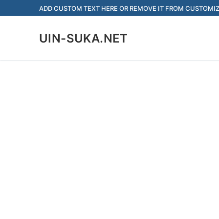
Skip
ADD CUSTOM TEXT HERE OR REMOVE IT FROM CUSTOMIZ
to
content
UIN-SUKA.NET