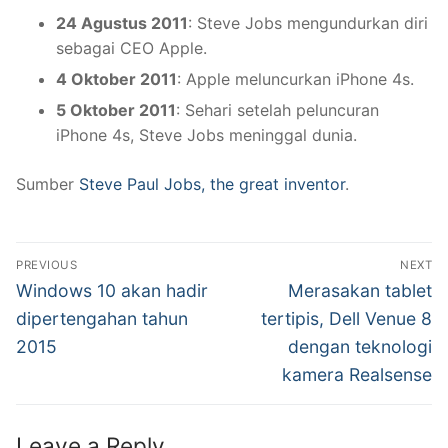
24 Agustus 2011
: Steve Jobs mengundurkan diri
sebagai CEO Apple.
4 Oktober 2011
: Apple meluncurkan iPhone 4s.
5 Oktober 2011
: Sehari setelah peluncuran
iPhone 4s, Steve Jobs meninggal dunia.
Sumber
Steve Paul Jobs, the great inventor
.
Post
PREVIOUS
NEXT
navigation
Previous
Next
Windows 10 akan hadir
Merasakan tablet
post:
post:
dipertengahan tahun
tertipis, Dell Venue 8
2015
dengan teknologi
kamera Realsense
Leave a Reply