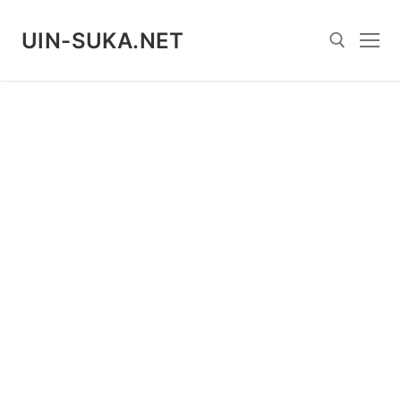
Skip
to
UIN-SUKA.NET
content
Search for: