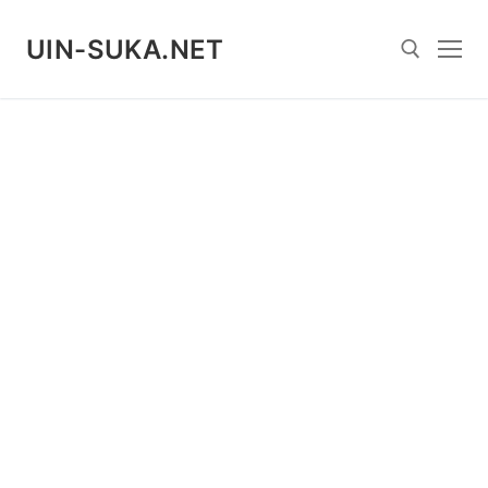
Skip
to
UIN-SUKA.NET
content
Search for: