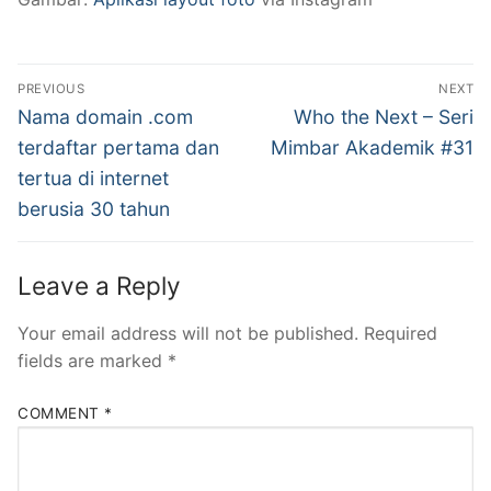
Post
PREVIOUS
NEXT
navigation
Previous
Next
Nama domain .com
Who the Next – Seri
post:
post:
terdaftar pertama dan
Mimbar Akademik #31
tertua di internet
berusia 30 tahun
Leave a Reply
Your email address will not be published.
Required
fields are marked
*
COMMENT
*